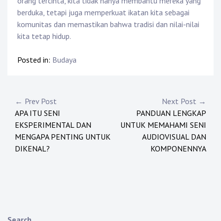
orang tercinta, kita tidak hanya membantu mereka yang
berduka, tetapi juga memperkuat ikatan kita sebagai
komunitas dan memastikan bahwa tradisi dan nilai-nilai
kita tetap hidup.
Posted in:
Budaya
Post
← Prev Post
Next Post →
APA ITU SENI
PANDUAN LENGKAP
navigation
EKSPERIMENTAL DAN
UNTUK MEMAHAMI SENI
MENGAPA PENTING UNTUK
AUDIOVISUAL DAN
DIKENAL?
KOMPONENNYA
Search