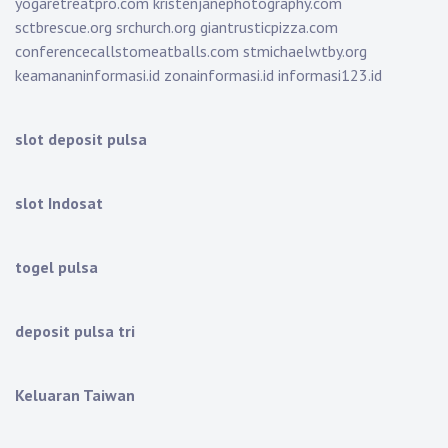
yogaretreatpro.com
kristenjanephotography.com
sctbrescue.org
srchurch.org
giantrusticpizza.com
conferencecallstomeatballs.com
stmichaelwtby.org
keamananinformasi.id
zonainformasi.id
informasi123.id
slot deposit pulsa
slot Indosat
togel pulsa
deposit pulsa tri
Keluaran Taiwan