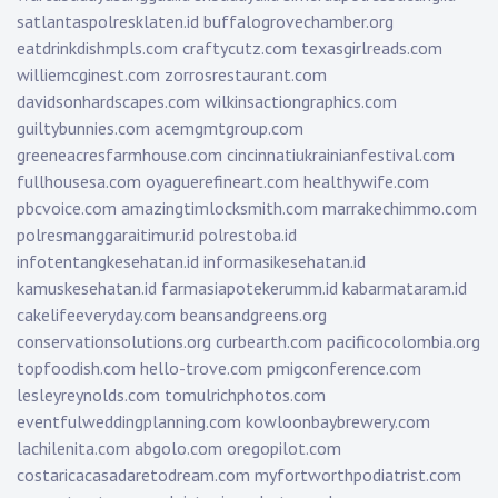
satlantaspolresklaten.id
buffalogrovechamber.org
eatdrinkdishmpls.com
craftycutz.com
texasgirlreads.com
williemcginest.com
zorrosrestaurant.com
davidsonhardscapes.com
wilkinsactiongraphics.com
guiltybunnies.com
acemgmtgroup.com
greeneacresfarmhouse.com
cincinnatiukrainianfestival.com
fullhousesa.com
oyaguerefineart.com
healthywife.com
pbcvoice.com
amazingtimlocksmith.com
marrakechimmo.com
polresmanggaraitimur.id
polrestoba.id
infotentangkesehatan.id
informasikesehatan.id
kamuskesehatan.id
farmasiapotekerumm.id
kabarmataram.id
cakelifeeveryday.com
beansandgreens.org
conservationsolutions.org
curbearth.com
pacificocolombia.org
topfoodish.com
hello-trove.com
pmigconference.com
lesleyreynolds.com
tomulrichphotos.com
eventfulweddingplanning.com
kowloonbaybrewery.com
lachilenita.com
abgolo.com
oregopilot.com
costaricacasadaretodream.com
myfortworthpodiatrist.com