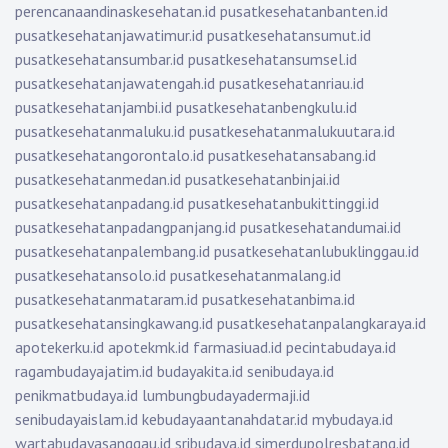
perencanaandinaskesehatan.id
pusatkesehatanbanten.id
pusatkesehatanjawatimur.id
pusatkesehatansumut.id
pusatkesehatansumbar.id
pusatkesehatansumsel.id
pusatkesehatanjawatengah.id
pusatkesehatanriau.id
pusatkesehatanjambi.id
pusatkesehatanbengkulu.id
pusatkesehatanmaluku.id
pusatkesehatanmalukuutara.id
pusatkesehatangorontalo.id
pusatkesehatansabang.id
pusatkesehatanmedan.id
pusatkesehatanbinjai.id
pusatkesehatanpadang.id
pusatkesehatanbukittinggi.id
pusatkesehatanpadangpanjang.id
pusatkesehatandumai.id
pusatkesehatanpalembang.id
pusatkesehatanlubuklinggau.id
pusatkesehatansolo.id
pusatkesehatanmalang.id
pusatkesehatanmataram.id
pusatkesehatanbima.id
pusatkesehatansingkawang.id
pusatkesehatanpalangkaraya.id
apotekerku.id
apotekmk.id
farmasiuad.id
pecintabudaya.id
ragambudayajatim.id
budayakita.id
senibudaya.id
penikmatbudaya.id
lumbungbudayadermaji.id
senibudayaislam.id
kebudayaantanahdatar.id
mybudaya.id
wartabudayasanggau.id
sribudaya.id
simerdupolresbatang.id