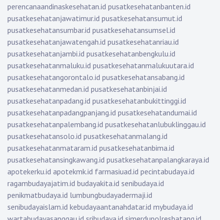
perencanaandinaskesehatan.id
pusatkesehatanbanten.id
pusatkesehatanjawatimur.id
pusatkesehatansumut.id
pusatkesehatansumbar.id
pusatkesehatansumsel.id
pusatkesehatanjawatengah.id
pusatkesehatanriau.id
pusatkesehatanjambi.id
pusatkesehatanbengkulu.id
pusatkesehatanmaluku.id
pusatkesehatanmalukuutara.id
pusatkesehatangorontalo.id
pusatkesehatansabang.id
pusatkesehatanmedan.id
pusatkesehatanbinjai.id
pusatkesehatanpadang.id
pusatkesehatanbukittinggi.id
pusatkesehatanpadangpanjang.id
pusatkesehatandumai.id
pusatkesehatanpalembang.id
pusatkesehatanlubuklinggau.id
pusatkesehatansolo.id
pusatkesehatanmalang.id
pusatkesehatanmataram.id
pusatkesehatanbima.id
pusatkesehatansingkawang.id
pusatkesehatanpalangkaraya.id
apotekerku.id
apotekmk.id
farmasiuad.id
pecintabudaya.id
ragambudayajatim.id
budayakita.id
senibudaya.id
penikmatbudaya.id
lumbungbudayadermaji.id
senibudayaislam.id
kebudayaantanahdatar.id
mybudaya.id
wartabudayasanggau.id
sribudaya.id
simerdupolresbatang.id