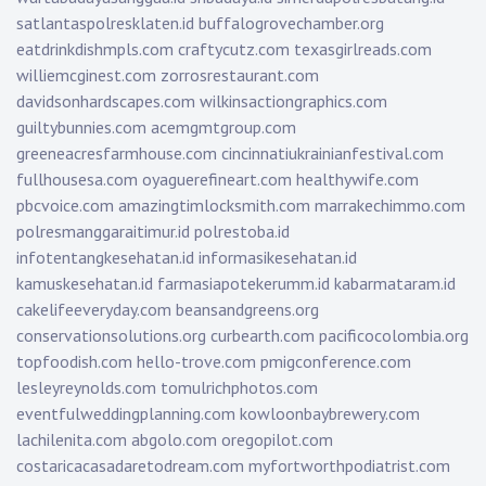
satlantaspolresklaten.id
buffalogrovechamber.org
eatdrinkdishmpls.com
craftycutz.com
texasgirlreads.com
williemcginest.com
zorrosrestaurant.com
davidsonhardscapes.com
wilkinsactiongraphics.com
guiltybunnies.com
acemgmtgroup.com
greeneacresfarmhouse.com
cincinnatiukrainianfestival.com
fullhousesa.com
oyaguerefineart.com
healthywife.com
pbcvoice.com
amazingtimlocksmith.com
marrakechimmo.com
polresmanggaraitimur.id
polrestoba.id
infotentangkesehatan.id
informasikesehatan.id
kamuskesehatan.id
farmasiapotekerumm.id
kabarmataram.id
cakelifeeveryday.com
beansandgreens.org
conservationsolutions.org
curbearth.com
pacificocolombia.org
topfoodish.com
hello-trove.com
pmigconference.com
lesleyreynolds.com
tomulrichphotos.com
eventfulweddingplanning.com
kowloonbaybrewery.com
lachilenita.com
abgolo.com
oregopilot.com
costaricacasadaretodream.com
myfortworthpodiatrist.com