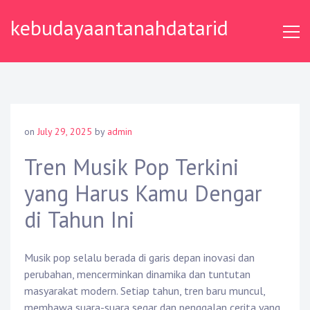
Skip
kebudayaantanahdatarid
to
content
on
July 29, 2025
by
admin
Tren Musik Pop Terkini
yang Harus Kamu Dengar
di Tahun Ini
Musik pop selalu berada di garis depan inovasi dan
perubahan, mencerminkan dinamika dan tuntutan
masyarakat modern. Setiap tahun, tren baru muncul,
membawa suara-suara segar dan penggalan cerita yang