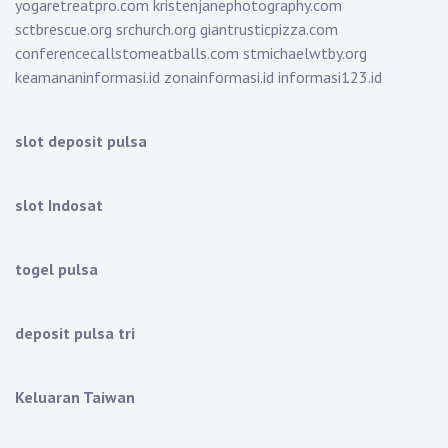
yogaretreatpro.com
kristenjanephotography.com
sctbrescue.org
srchurch.org
giantrusticpizza.com
conferencecallstomeatballs.com
stmichaelwtby.org
keamananinformasi.id
zonainformasi.id
informasi123.id
slot deposit pulsa
slot Indosat
togel pulsa
deposit pulsa tri
Keluaran Taiwan