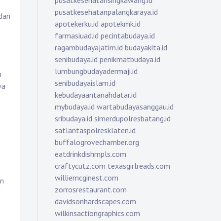
pusatkesehatansingkawang.id
pusatkesehatanpalangkaraya.id
 dan
apotekerku.id
apotekmk.id
farmasiuad.id
pecintabudaya.id
ragambudayajatim.id
budayakita.id
senibudaya.id
penikmatbudaya.id
lumbungbudayadermaji.id
h
senibudayaislam.id
wa
kebudayaantanahdatar.id
mybudaya.id
wartabudayasanggau.id
sribudaya.id
simerdupolresbatang.id
satlantaspolresklaten.id
buffalogrovechamber.org
eatdrinkdishmpls.com
craftycutz.com
texasgirlreads.com
williemcginest.com
an
zorrosrestaurant.com
davidsonhardscapes.com
wilkinsactiongraphics.com