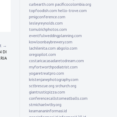
curbearth.com
pacificocolombia.org
topfoodish.com
hello-trove.com
pmigconference.com
lesleyreynolds.com
tomulrichphotos.com
eventfulweddingplanning.com
kowloonbaybrewery.com
st →
lachilenita.com
abgolo.com
 DI
oregopilot.com
RJA
costaricacasadaretodream.com
myfortworthpodiatrist.com
yogaretreatpro.com
kristenjanephotography.com
sctbrescue.org
srchurch.org
giantrusticpizza.com
conferencecallstomeatballs.com
stmichaelwtby.org
keamananinformasi.id