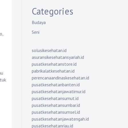
Categories
Budaya
Seni
o,
solusikesehatan.id
asuransikesehatansyariah.id
pusatkesehatanstore.id
pabrikalatkesehatan.id
mu
perencanaandinaskesehatan.id
ntuk
pusatkesehatanbanten.id
pusatkesehatanjawatimur.id
pusatkesehatansumut.id
pusatkesehatansumbar.id
pusatkesehatansumsel.id
pusatkesehatanjawatengah.id
pusatkesehatanriau.id