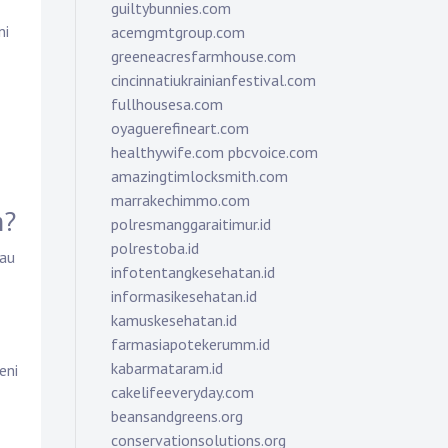
guiltybunnies.com
ni
acemgmtgroup.com
greeneacresfarmhouse.com
cincinnatiukrainianfestival.com
fullhousesa.com
oyaguerefineart.com
healthywife.com
pbcvoice.com
amazingtimlocksmith.com
marrakechimmo.com
m?
polresmanggaraitimur.id
polrestoba.id
tau
infotentangkesehatan.id
informasikesehatan.id
kamuskesehatan.id
farmasiapotekerumm.id
kabarmataram.id
eni
cakelifeeveryday.com
beansandgreens.org
conservationsolutions.org