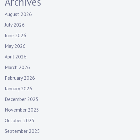
Archives
August 2026
July 2026
June 2026
May 2026
April 2026
March 2026
February 2026
January 2026
December 2025
November 2025
October 2025
September 2025