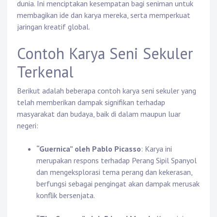
dunia. Ini menciptakan kesempatan bagi seniman untuk
membagikan ide dan karya mereka, serta memperkuat
jaringan kreatif global.
Contoh Karya Seni Sekuler
Terkenal
Berikut adalah beberapa contoh karya seni sekuler yang
telah memberikan dampak signifikan terhadap
masyarakat dan budaya, baik di dalam maupun luar
negeri:
“Guernica” oleh Pablo Picasso
: Karya ini
merupakan respons terhadap Perang Sipil Spanyol
dan mengeksplorasi tema perang dan kekerasan,
berfungsi sebagai pengingat akan dampak merusak
konflik bersenjata.