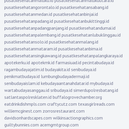
pusatkesehatanmaluku.id
pusatkesehatanmalukuutara.id
pusatkesehatangorontalo.id
pusatkesehatansabang.id
pusatkesehatanmedan.id
pusatkesehatanbinjai.id
pusatkesehatanpadang.id
pusatkesehatanbukittinggi.id
pusatkesehatanpadangpanjang.id
pusatkesehatandumai.id
pusatkesehatanpalembang.id
pusatkesehatanlubuklinggau.id
pusatkesehatansolo.id
pusatkesehatanmalang.id
pusatkesehatanmataram.id
pusatkesehatanbima.id
pusatkesehatansingkawang.id
pusatkesehatanpalangkaraya.id
apotekerku.id
apotekmk.id
farmasiuad.id
pecintabudaya.id
ragambudayajatim.id
budayakita.id
senibudaya.id
penikmatbudaya.id
lumbungbudayadermaji.id
senibudayaislam.id
kebudayaantanahdatar.id
mybudaya.id
wartabudayasanggau.id
sribudaya.id
simerdupolresbatang.id
satlantaspolresklaten.id
buffalogrovechamber.org
eatdrinkdishmpls.com
craftycutz.com
texasgirlreads.com
williemcginest.com
zorrosrestaurant.com
davidsonhardscapes.com
wilkinsactiongraphics.com
guiltybunnies.com
acemgmtgroup.com