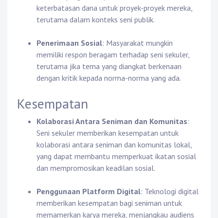
keterbatasan dana untuk proyek-proyek mereka,
terutama dalam konteks seni publik.
Penerimaan Sosial
: Masyarakat mungkin
memiliki respon beragam terhadap seni sekuler,
terutama jika tema yang diangkat berkenaan
dengan kritik kepada norma-norma yang ada.
Kesempatan
Kolaborasi Antara Seniman dan Komunitas
:
Seni sekuler memberikan kesempatan untuk
kolaborasi antara seniman dan komunitas lokal,
yang dapat membantu memperkuat ikatan sosial
dan mempromosikan keadilan sosial.
Penggunaan Platform Digital
: Teknologi digital
memberikan kesempatan bagi seniman untuk
memamerkan karya mereka, menjangkau audiens