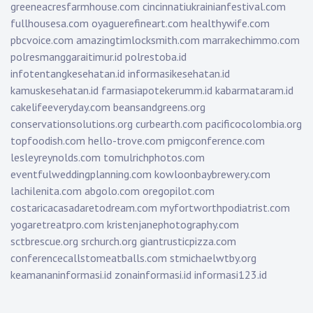
greeneacresfarmhouse.com
cincinnatiukrainianfestival.com
fullhousesa.com
oyaguerefineart.com
healthywife.com
pbcvoice.com
amazingtimlocksmith.com
marrakechimmo.com
polresmanggaraitimur.id
polrestoba.id
infotentangkesehatan.id
informasikesehatan.id
kamuskesehatan.id
farmasiapotekerumm.id
kabarmataram.id
cakelifeeveryday.com
beansandgreens.org
conservationsolutions.org
curbearth.com
pacificocolombia.org
topfoodish.com
hello-trove.com
pmigconference.com
lesleyreynolds.com
tomulrichphotos.com
eventfulweddingplanning.com
kowloonbaybrewery.com
lachilenita.com
abgolo.com
oregopilot.com
costaricacasadaretodream.com
myfortworthpodiatrist.com
yogaretreatpro.com
kristenjanephotography.com
sctbrescue.org
srchurch.org
giantrusticpizza.com
conferencecallstomeatballs.com
stmichaelwtby.org
keamananinformasi.id
zonainformasi.id
informasi123.id