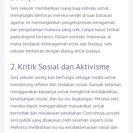
Seni sekuler memberikan ruang bagi individu untuk
menjelajahi identitas mereka sendiri di luar batasan
agama. Ini memungkinkan pengekspresian keragaman
dan pengalaman manusia yang unik, tanpa harus terikat
pada dogma tertentu. Dalam konteks Indonesia, di
mana terdapat keberagaman etnis dan budaya, seni
sekuler berkaitan dengan dialog antar budaya.
2. Kritik Sosial dan Aktivisme
Seni sekuler sering kali berfungsi sebagai media untuk
mendorong refleksi dan tindakan sosial. Banyak seniman
menggunakan karyanya untuk mengkritik ketidakadilan,
kesenjangan sosial, dan isu-isu lingkungan. Melalui seni,
mereka dapat menggerakkan masyarakat untuk
bertindak dan melakukan perubahan. Contohnya, proyek
seni publik yang dilakukan oleh seniman seperti Julie
Mehretu melibatkan isu-isu ketidaksetaraan rasial dan