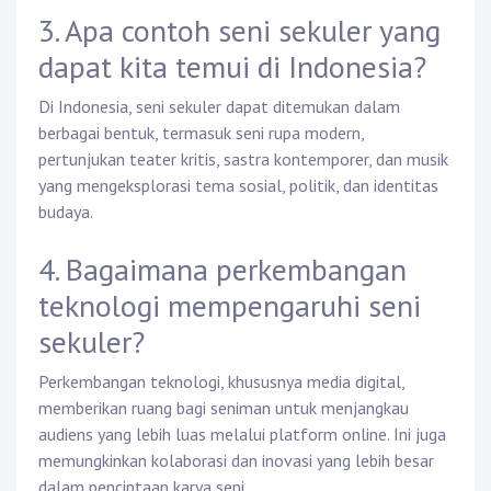
3. Apa contoh seni sekuler yang
dapat kita temui di Indonesia?
Di Indonesia, seni sekuler dapat ditemukan dalam
berbagai bentuk, termasuk seni rupa modern,
pertunjukan teater kritis, sastra kontemporer, dan musik
yang mengeksplorasi tema sosial, politik, dan identitas
budaya.
4. Bagaimana perkembangan
teknologi mempengaruhi seni
sekuler?
Perkembangan teknologi, khususnya media digital,
memberikan ruang bagi seniman untuk menjangkau
audiens yang lebih luas melalui platform online. Ini juga
memungkinkan kolaborasi dan inovasi yang lebih besar
dalam penciptaan karya seni.