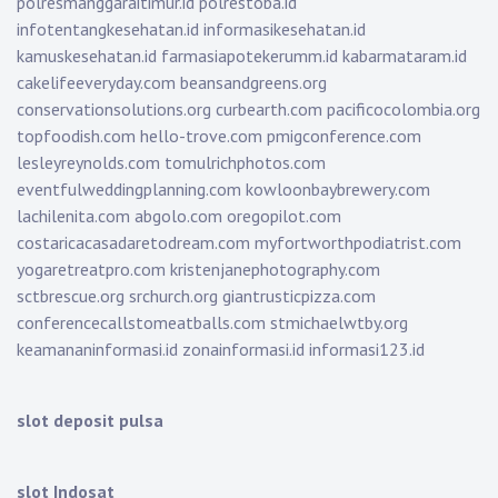
polresmanggaraitimur.id
polrestoba.id
infotentangkesehatan.id
informasikesehatan.id
kamuskesehatan.id
farmasiapotekerumm.id
kabarmataram.id
cakelifeeveryday.com
beansandgreens.org
conservationsolutions.org
curbearth.com
pacificocolombia.org
topfoodish.com
hello-trove.com
pmigconference.com
lesleyreynolds.com
tomulrichphotos.com
eventfulweddingplanning.com
kowloonbaybrewery.com
lachilenita.com
abgolo.com
oregopilot.com
costaricacasadaretodream.com
myfortworthpodiatrist.com
yogaretreatpro.com
kristenjanephotography.com
sctbrescue.org
srchurch.org
giantrusticpizza.com
conferencecallstomeatballs.com
stmichaelwtby.org
keamananinformasi.id
zonainformasi.id
informasi123.id
slot deposit pulsa
slot Indosat