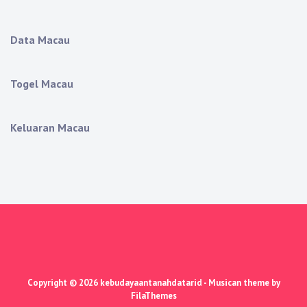
Data Macau
Togel Macau
Keluaran Macau
Copyright © 2026
kebudayaantanahdatarid
- Musican theme by
FilaThemes