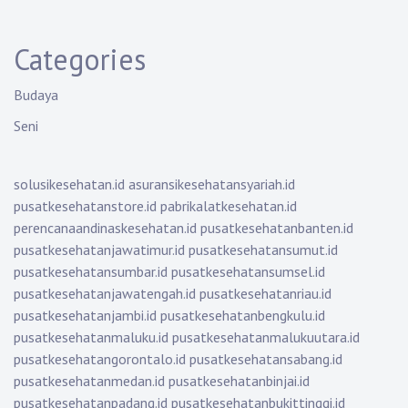
Categories
Budaya
Seni
solusikesehatan.id
asuransikesehatansyariah.id
pusatkesehatanstore.id
pabrikalatkesehatan.id
perencanaandinaskesehatan.id
pusatkesehatanbanten.id
pusatkesehatanjawatimur.id
pusatkesehatansumut.id
pusatkesehatansumbar.id
pusatkesehatansumsel.id
pusatkesehatanjawatengah.id
pusatkesehatanriau.id
pusatkesehatanjambi.id
pusatkesehatanbengkulu.id
pusatkesehatanmaluku.id
pusatkesehatanmalukuutara.id
pusatkesehatangorontalo.id
pusatkesehatansabang.id
pusatkesehatanmedan.id
pusatkesehatanbinjai.id
pusatkesehatanpadang.id
pusatkesehatanbukittinggi.id