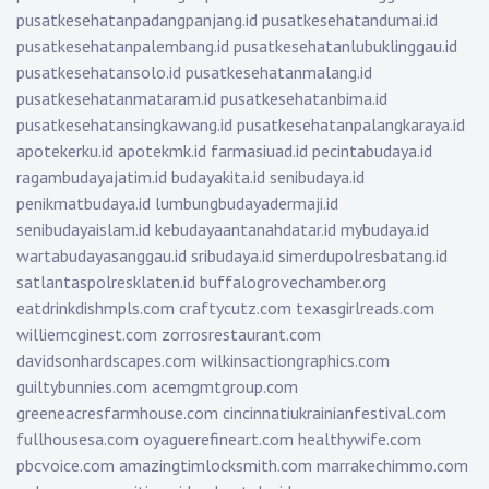
pusatkesehatanpadangpanjang.id
pusatkesehatandumai.id
pusatkesehatanpalembang.id
pusatkesehatanlubuklinggau.id
pusatkesehatansolo.id
pusatkesehatanmalang.id
pusatkesehatanmataram.id
pusatkesehatanbima.id
pusatkesehatansingkawang.id
pusatkesehatanpalangkaraya.id
apotekerku.id
apotekmk.id
farmasiuad.id
pecintabudaya.id
ragambudayajatim.id
budayakita.id
senibudaya.id
penikmatbudaya.id
lumbungbudayadermaji.id
senibudayaislam.id
kebudayaantanahdatar.id
mybudaya.id
wartabudayasanggau.id
sribudaya.id
simerdupolresbatang.id
satlantaspolresklaten.id
buffalogrovechamber.org
eatdrinkdishmpls.com
craftycutz.com
texasgirlreads.com
williemcginest.com
zorrosrestaurant.com
davidsonhardscapes.com
wilkinsactiongraphics.com
guiltybunnies.com
acemgmtgroup.com
greeneacresfarmhouse.com
cincinnatiukrainianfestival.com
fullhousesa.com
oyaguerefineart.com
healthywife.com
pbcvoice.com
amazingtimlocksmith.com
marrakechimmo.com