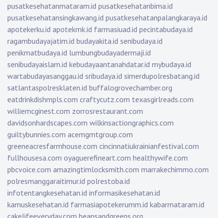
pusatkesehatanmataram.id
pusatkesehatanbima.id
pusatkesehatansingkawang.id
pusatkesehatanpalangkaraya.id
apotekerku.id
apotekmk.id
farmasiuad.id
pecintabudaya.id
ragambudayajatim.id
budayakita.id
senibudaya.id
penikmatbudaya.id
lumbungbudayadermaji.id
senibudayaislam.id
kebudayaantanahdatar.id
mybudaya.id
wartabudayasanggau.id
sribudaya.id
simerdupolresbatang.id
satlantaspolresklaten.id
buffalogrovechamber.org
eatdrinkdishmpls.com
craftycutz.com
texasgirlreads.com
williemcginest.com
zorrosrestaurant.com
davidsonhardscapes.com
wilkinsactiongraphics.com
guiltybunnies.com
acemgmtgroup.com
greeneacresfarmhouse.com
cincinnatiukrainianfestival.com
fullhousesa.com
oyaguerefineart.com
healthywife.com
pbcvoice.com
amazingtimlocksmith.com
marrakechimmo.com
polresmanggaraitimur.id
polrestoba.id
infotentangkesehatan.id
informasikesehatan.id
kamuskesehatan.id
farmasiapotekerumm.id
kabarmataram.id
cakelifeeveryday.com
beansandgreens.org