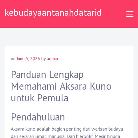
Skip
kebudayaantanahdatarid
to
content
on
June 5, 2026
by
admin
Panduan Lengkap
Memahami Aksara Kuno
untuk Pemula
Pendahuluan
Aksara kuno adalah bagian penting dari warisan budaya
dan sejarah umat manusia. Dari hieroglif Mesir hingga