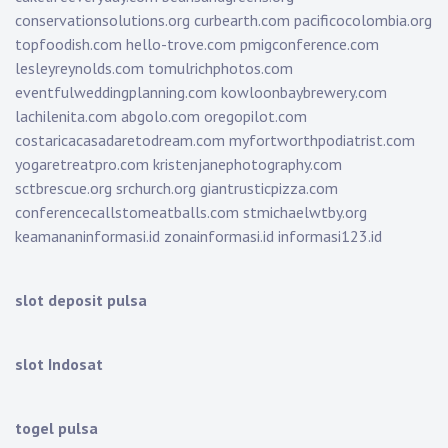
conservationsolutions.org
curbearth.com
pacificocolombia.org
topfoodish.com
hello-trove.com
pmigconference.com
lesleyreynolds.com
tomulrichphotos.com
eventfulweddingplanning.com
kowloonbaybrewery.com
lachilenita.com
abgolo.com
oregopilot.com
costaricacasadaretodream.com
myfortworthpodiatrist.com
yogaretreatpro.com
kristenjanephotography.com
sctbrescue.org
srchurch.org
giantrusticpizza.com
conferencecallstomeatballs.com
stmichaelwtby.org
keamananinformasi.id
zonainformasi.id
informasi123.id
slot deposit pulsa
slot Indosat
togel pulsa