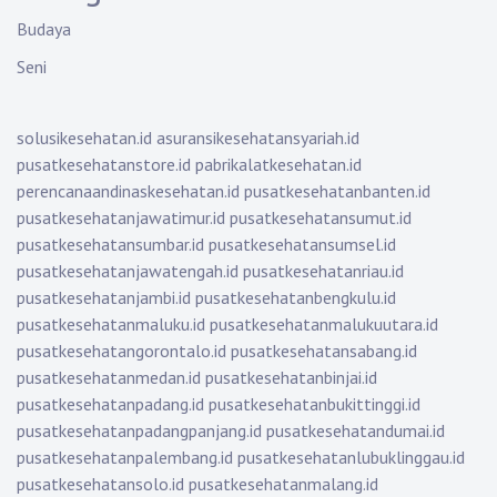
Budaya
Seni
solusikesehatan.id
asuransikesehatansyariah.id
pusatkesehatanstore.id
pabrikalatkesehatan.id
perencanaandinaskesehatan.id
pusatkesehatanbanten.id
pusatkesehatanjawatimur.id
pusatkesehatansumut.id
pusatkesehatansumbar.id
pusatkesehatansumsel.id
pusatkesehatanjawatengah.id
pusatkesehatanriau.id
pusatkesehatanjambi.id
pusatkesehatanbengkulu.id
pusatkesehatanmaluku.id
pusatkesehatanmalukuutara.id
pusatkesehatangorontalo.id
pusatkesehatansabang.id
pusatkesehatanmedan.id
pusatkesehatanbinjai.id
pusatkesehatanpadang.id
pusatkesehatanbukittinggi.id
pusatkesehatanpadangpanjang.id
pusatkesehatandumai.id
pusatkesehatanpalembang.id
pusatkesehatanlubuklinggau.id
pusatkesehatansolo.id
pusatkesehatanmalang.id