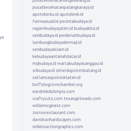
pusatkesehatansingkawang.id
pusatkesehatanpalangkaraya.id
apotekerku.id
apotekmk.id
farmasiuad.id
pecintabudaya.id
ragambudayajatim.id
budayakita.id
senibudaya.id
penikmatbudaya.id
ya
lumbungbudayadermaji.id
senibudayaislam.id
kebudayaantanahdatar.id
mybudaya.id
wartabudayasanggau.id
sribudaya.id
simerdupolresbatang.id
satlantaspolresklaten.id
buffalogrovechamber.org
eatdrinkdishmpls.com
craftycutz.com
texasgirlreads.com
williemcginest.com
zorrosrestaurant.com
davidsonhardscapes.com
wilkinsactiongraphics.com