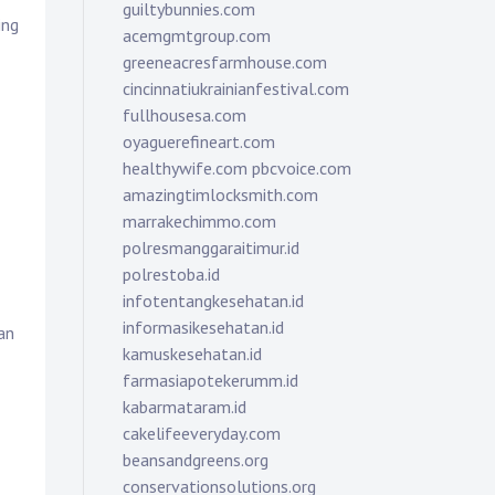
guiltybunnies.com
ing
acemgmtgroup.com
greeneacresfarmhouse.com
cincinnatiukrainianfestival.com
fullhousesa.com
oyaguerefineart.com
healthywife.com
pbcvoice.com
amazingtimlocksmith.com
marrakechimmo.com
polresmanggaraitimur.id
polrestoba.id
infotentangkesehatan.id
informasikesehatan.id
an
kamuskesehatan.id
farmasiapotekerumm.id
kabarmataram.id
cakelifeeveryday.com
beansandgreens.org
conservationsolutions.org