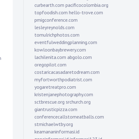
curbearth.com
pacificocolombia.org
topfoodish.com
hello-trove.com
pmigconference.com
lesleyreynolds.com
tomulrichphotos.com
eventfulweddingplanning.com
kowloonbaybrewery.com
lachilenita.com
abgolo.com
n
oregopilot.com
costaricacasadaretodream.com
myfortworthpodiatrist.com
yogaretreatpro.com
kristenjanephotography.com
sctbrescue.org
srchurch.org
giantrusticpizza.com
conferencecallstomeatballs.com
stmichaelwtby.org
keamananinformasi.id