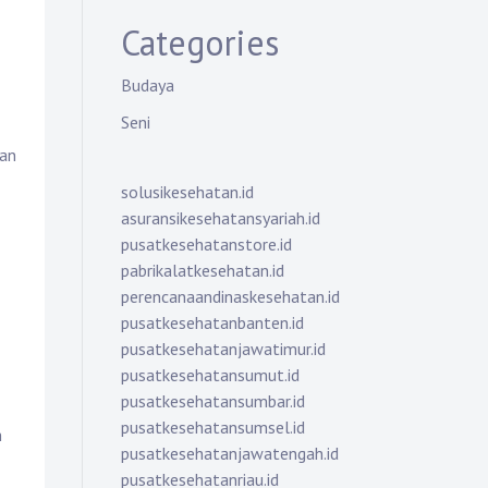
Categories
Budaya
Seni
han
solusikesehatan.id
asuransikesehatansyariah.id
pusatkesehatanstore.id
pabrikalatkesehatan.id
perencanaandinaskesehatan.id
pusatkesehatanbanten.id
pusatkesehatanjawatimur.id
pusatkesehatansumut.id
pusatkesehatansumbar.id
pusatkesehatansumsel.id
m
pusatkesehatanjawatengah.id
pusatkesehatanriau.id