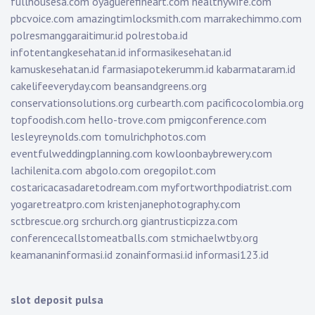
fullhousesa.com
oyaguerefineart.com
healthywife.com
pbcvoice.com
amazingtimlocksmith.com
marrakechimmo.com
polresmanggaraitimur.id
polrestoba.id
infotentangkesehatan.id
informasikesehatan.id
kamuskesehatan.id
farmasiapotekerumm.id
kabarmataram.id
cakelifeeveryday.com
beansandgreens.org
conservationsolutions.org
curbearth.com
pacificocolombia.org
topfoodish.com
hello-trove.com
pmigconference.com
lesleyreynolds.com
tomulrichphotos.com
eventfulweddingplanning.com
kowloonbaybrewery.com
lachilenita.com
abgolo.com
oregopilot.com
costaricacasadaretodream.com
myfortworthpodiatrist.com
yogaretreatpro.com
kristenjanephotography.com
sctbrescue.org
srchurch.org
giantrusticpizza.com
conferencecallstomeatballs.com
stmichaelwtby.org
keamananinformasi.id
zonainformasi.id
informasi123.id
slot deposit pulsa