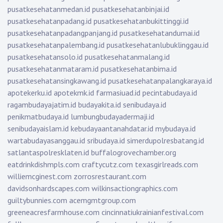
pusatkesehatanmedan.id
pusatkesehatanbinjai.id
pusatkesehatanpadang.id
pusatkesehatanbukittinggi.id
pusatkesehatanpadangpanjang.id
pusatkesehatandumai.id
pusatkesehatanpalembang.id
pusatkesehatanlubuklinggau.id
pusatkesehatansolo.id
pusatkesehatanmalang.id
pusatkesehatanmataram.id
pusatkesehatanbima.id
pusatkesehatansingkawang.id
pusatkesehatanpalangkaraya.id
apotekerku.id
apotekmk.id
farmasiuad.id
pecintabudaya.id
ragambudayajatim.id
budayakita.id
senibudaya.id
penikmatbudaya.id
lumbungbudayadermaji.id
senibudayaislam.id
kebudayaantanahdatar.id
mybudaya.id
wartabudayasanggau.id
sribudaya.id
simerdupolresbatang.id
satlantaspolresklaten.id
buffalogrovechamber.org
eatdrinkdishmpls.com
craftycutz.com
texasgirlreads.com
williemcginest.com
zorrosrestaurant.com
davidsonhardscapes.com
wilkinsactiongraphics.com
guiltybunnies.com
acemgmtgroup.com
greeneacresfarmhouse.com
cincinnatiukrainianfestival.com