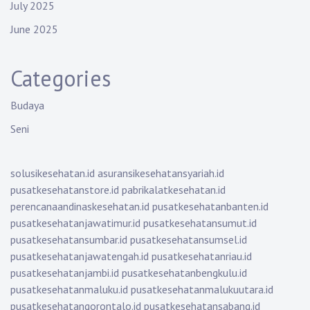
July 2025
June 2025
Categories
Budaya
Seni
solusikesehatan.id
asuransikesehatansyariah.id
pusatkesehatanstore.id
pabrikalatkesehatan.id
perencanaandinaskesehatan.id
pusatkesehatanbanten.id
pusatkesehatanjawatimur.id
pusatkesehatansumut.id
pusatkesehatansumbar.id
pusatkesehatansumsel.id
pusatkesehatanjawatengah.id
pusatkesehatanriau.id
pusatkesehatanjambi.id
pusatkesehatanbengkulu.id
pusatkesehatanmaluku.id
pusatkesehatanmalukuutara.id
pusatkesehatangorontalo.id
pusatkesehatansabang.id