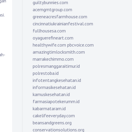
ngan
guiltybunnies.com
acemgmtgroup.com
si.
greeneacresfarmhouse.com
cincinnatiukrainianfestival.com
fullhousesa.com
oyaguerefineart.com
healthywife.com
pbcvoice.com
amazingtimlocksmith.com
ah-
marrakechimmo.com
polresmanggaraitimur.id
polrestoba.id
infotentangkesehatan.id
informasikesehatan.id
kamuskesehatan.id
farmasiapotekerumm.id
kabarmataram.id
cakelifeeveryday.com
beansandgreens.org
conservationsolutions.org