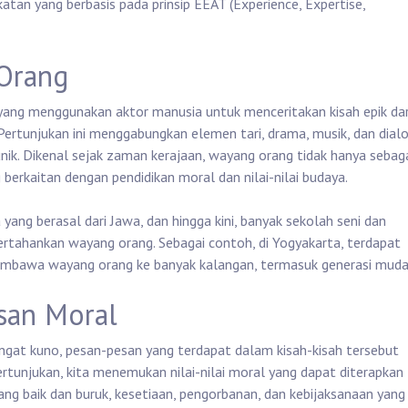
an yang berbasis pada prinsip EEAT (Experience, Expertise,
 Orang
ang menggunakan aktor manusia untuk menceritakan kisah epik dar
rtunjukan ini menggabungkan elemen tari, drama, musik, dan dial
k. Dikenal sejak zaman kerajaan, wayang orang tidak hanya sebag
berkaitan dengan pendidikan moral dan nilai-nilai budaya.
 yang berasal dari Jawa, dan hingga kini, banyak sekolah seni dan
ahankan wayang orang. Sebagai contoh, di Yogyakarta, terdapat
mbawa wayang orang ke banyak kalangan, termasuk generasi muda
san Moral
angat kuno, pesan-pesan yang terdapat dalam kisah-kisah tersebut
pertunjukan, kita menemukan nilai-nilai moral yang dapat diterapkan
ang baik dan buruk, kesetiaan, pengorbanan, dan kebijaksanaan yang