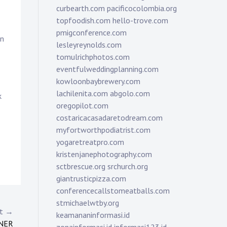
curbearth.com
pacificocolombia.org
topfoodish.com
hello-trove.com
pmigconference.com
an
lesleyreynolds.com
tomulrichphotos.com
eventfulweddingplanning.com
kowloonbaybrewery.com
lachilenita.com
abgolo.com
k
oregopilot.com
costaricacasadaretodream.com
myfortworthpodiatrist.com
yogaretreatpro.com
kristenjanephotography.com
sctbrescue.org
srchurch.org
giantrusticpizza.com
conferencecallstomeatballs.com
stmichaelwtby.org
st →
keamananinformasi.id
INER