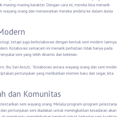
k masing-masing karakter. Dengan cara ini, mereka bisa menarik
an wayang orang dan menawarkan mereka jendela ke dalam dunia
 Modern
logi, tetapi juga berkolaborasi dengan bentuk seni modern lainnya
odern. Kolaborasi semacam ini menarik perhatian tidak hanya pada
enyukai seni yang lebih dinamis dan kekinian.
n, Ibu Sari Astuti, “Kolaborasi antara wayang orang dan seni mode
ciptakan pertunjukan yang melibatkan elemen baru dan segar, kita
ah dan Komunitas
elestarikan seni wayang orang. Melalui program-program pelestari
r, dan pertunjukan seni diadakan untuk meningkatkan kesadaran akan
 ini membantu menghidupkan kembali minat terhadap seni tradisio