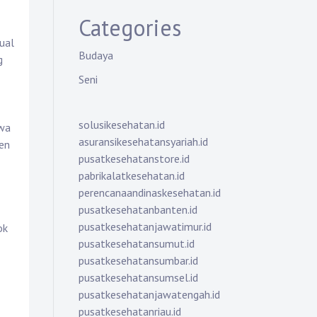
Categories
ual
Budaya
g
Seni
solusikesehatan.id
hwa
asuransikesehatansyariah.id
men
pusatkesehatanstore.id
pabrikalatkesehatan.id
perencanaandinaskesehatan.id
pusatkesehatanbanten.id
pusatkesehatanjawatimur.id
ok
pusatkesehatansumut.id
pusatkesehatansumbar.id
pusatkesehatansumsel.id
pusatkesehatanjawatengah.id
pusatkesehatanriau.id