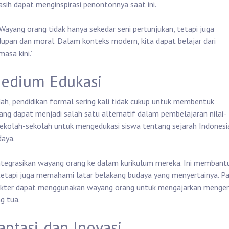
sih dapat menginspirasi penontonnya saat ini.
“Wayang orang tidak hanya sekedar seni pertunjukan, tetapi juga
pan dan moral. Dalam konteks modern, kita dapat belajar dari
asa kini.”
edium Edukasi
ah, pendidikan formal sering kali tidak cukup untuk membentuk
ang dapat menjadi salah satu alternatif dalam pembelajaran nilai-
i sekolah-sekolah untuk mengedukasi siswa tentang sejarah Indonesi
aya.
integrasikan wayang orang ke dalam kurikulum mereka. Ini membant
k tetapi juga memahami latar belakang budaya yang menyertainya. P
rakter dapat menggunakan wayang orang untuk mengajarkan mengen
g tua.
ptasi dan Inovasi