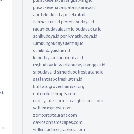
pusatkesehatansingkawang.id
pusatkesehatanpalangkaraya.id
apotekerku.id
apotekmk.id
farmasiuad.id
pecintabudaya.id
ragambudayajatim.id
budayakita.id
senibudaya.id
penikmatbudaya.id
lumbungbudayadermaji.id
senibudayaislam.id
kebudayaantanahdatar.id
mybudaya.id
wartabudayasanggau.id
sribudaya.id
simerdupolresbatang.id
satlantaspolresklaten.id
buffalogrovechamber.org
at
eatdrinkdishmpls.com
craftycutz.com
texasgirlreads.com
williemcginest.com
zorrosrestaurant.com
davidsonhardscapes.com
ern.
wilkinsactiongraphics.com