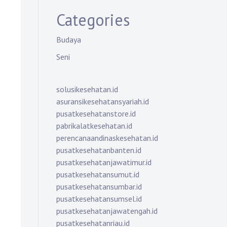
Categories
Budaya
Seni
solusikesehatan.id
asuransikesehatansyariah.id
pusatkesehatanstore.id
pabrikalatkesehatan.id
perencanaandinaskesehatan.id
pusatkesehatanbanten.id
pusatkesehatanjawatimur.id
pusatkesehatansumut.id
pusatkesehatansumbar.id
pusatkesehatansumsel.id
pusatkesehatanjawatengah.id
pusatkesehatanriau.id