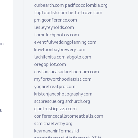
curbearth.com
pacificocolombia.org
topfoodish.com
hello-trove.com
pmigconference.com
lesleyreynolds.com
tomulrichphotos.com
eventfulweddingplanning.com
an
kowloonbaybrewery.com
lachilenita.com
abgolo.com
oregopilot.com
costaricacasadaretodream.com
myfortworthpodiatrist.com
yogaretreatpro.com
kristenjanephotography.com
sctbrescue.org
srchurch.org
giantrusticpizza.com
su
conferencecallstomeatballs.com
stmichaelwtby.org
keamananinformasi.id