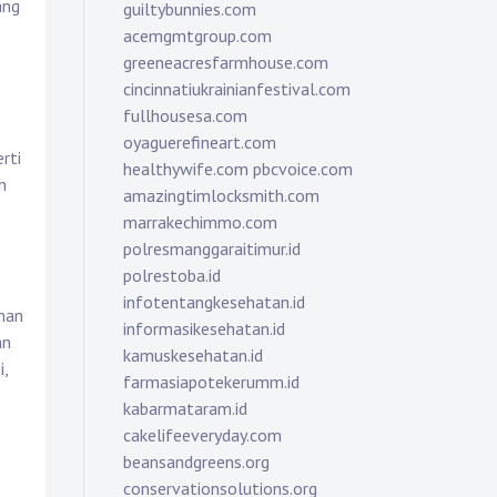
ang
guiltybunnies.com
acemgmtgroup.com
greeneacresfarmhouse.com
cincinnatiukrainianfestival.com
fullhousesa.com
oyaguerefineart.com
rti
healthywife.com
pbcvoice.com
n
amazingtimlocksmith.com
marrakechimmo.com
polresmanggaraitimur.id
polrestoba.id
infotentangkesehatan.id
aman
informasikesehatan.id
an
kamuskesehatan.id
i,
farmasiapotekerumm.id
kabarmataram.id
cakelifeeveryday.com
beansandgreens.org
conservationsolutions.org