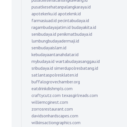
pusatkesehatansingkawang.id
pusatkesehatanpalangkaraya.id
apotekerku.id
apotekmk.id
farmasiuad.id
pecintabudaya.id
ragambudayajatim.id
budayakita.id
senibudaya.id
penikmatbudaya.id
lumbungbudayadermaji.id
senibudayaislam.id
kebudayaantanahdatar.id
mybudaya.id
wartabudayasanggau.id
sribudaya.id
simerdupolresbatang.id
satlantaspolresklaten.id
buffalogrovechamber.org
eatdrinkdishmpls.com
craftycutz.com
texasgirlreads.com
williemcginest.com
zorrosrestaurant.com
davidsonhardscapes.com
wilkinsactiongraphics.com