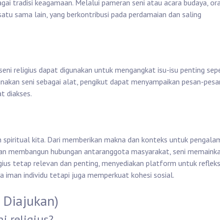
gai tradisi keagamaan. Melalui pameran seni atau acara budaya, or
satu sama lain, yang berkontribusi pada perdamaian dan saling
eni religius dapat digunakan untuk mengangkat isu-isu penting sepe
unakan seni sebagai alat, pengikut dapat menyampaikan pesan-pesa
t diakses.
an spiritual kita. Dari memberikan makna dan konteks untuk pengal
dan membangun hubungan antaranggota masyarakat, seni memaink
igius tetap relevan dan penting, menyediakan platform untuk refleks
a iman individu tetapi juga memperkuat kohesi sosial.
 Diajukan)
i religius?