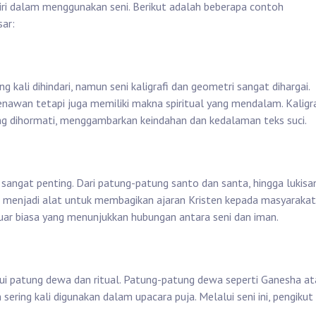
iri dalam menggunakan seni. Berikut adalah beberapa contoh
ar:
kali dihindari, namun seni kaligrafi dan geometri sangat dihargai.
menawan tetapi juga memiliki makna spiritual yang mendalam. Kaligra
ing dihormati, menggambarkan keindahan dan kedalaman teks suci.
g sangat penting. Dari patung-patung santo dan santa, hingga lukisa
i menjadi alat untuk membagikan ajaran Kristen kepada masyarakat
luar biasa yang menunjukkan hubungan antara seni dan iman.
ui patung dewa dan ritual. Patung-patung dewa seperti Ganesha at
ering kali digunakan dalam upacara puja. Melalui seni ini, pengikut