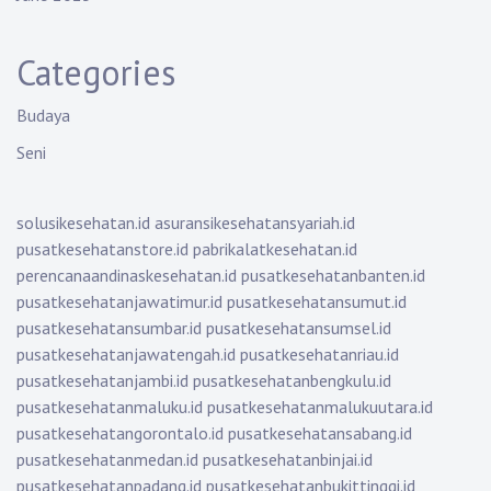
Categories
Budaya
Seni
solusikesehatan.id
asuransikesehatansyariah.id
pusatkesehatanstore.id
pabrikalatkesehatan.id
perencanaandinaskesehatan.id
pusatkesehatanbanten.id
pusatkesehatanjawatimur.id
pusatkesehatansumut.id
pusatkesehatansumbar.id
pusatkesehatansumsel.id
pusatkesehatanjawatengah.id
pusatkesehatanriau.id
pusatkesehatanjambi.id
pusatkesehatanbengkulu.id
pusatkesehatanmaluku.id
pusatkesehatanmalukuutara.id
pusatkesehatangorontalo.id
pusatkesehatansabang.id
pusatkesehatanmedan.id
pusatkesehatanbinjai.id
pusatkesehatanpadang.id
pusatkesehatanbukittinggi.id