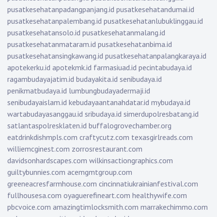
pusatkesehatanpadangpanjang.id
pusatkesehatandumai.id
pusatkesehatanpalembang.id
pusatkesehatanlubuklinggau.id
pusatkesehatansolo.id
pusatkesehatanmalang.id
pusatkesehatanmataram.id
pusatkesehatanbima.id
pusatkesehatansingkawang.id
pusatkesehatanpalangkaraya.id
apotekerku.id
apotekmk.id
farmasiuad.id
pecintabudaya.id
ragambudayajatim.id
budayakita.id
senibudaya.id
penikmatbudaya.id
lumbungbudayadermaji.id
senibudayaislam.id
kebudayaantanahdatar.id
mybudaya.id
wartabudayasanggau.id
sribudaya.id
simerdupolresbatang.id
satlantaspolresklaten.id
buffalogrovechamber.org
eatdrinkdishmpls.com
craftycutz.com
texasgirlreads.com
williemcginest.com
zorrosrestaurant.com
davidsonhardscapes.com
wilkinsactiongraphics.com
guiltybunnies.com
acemgmtgroup.com
greeneacresfarmhouse.com
cincinnatiukrainianfestival.com
fullhousesa.com
oyaguerefineart.com
healthywife.com
pbcvoice.com
amazingtimlocksmith.com
marrakechimmo.com