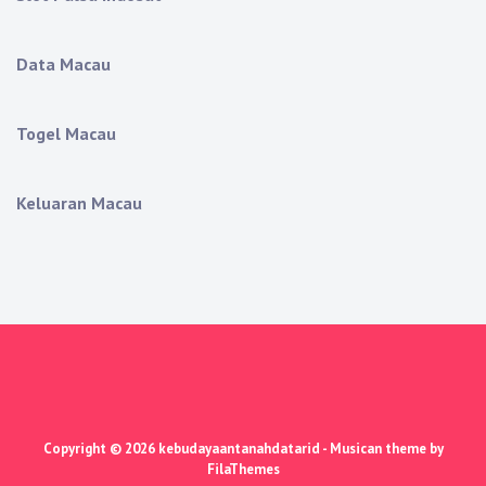
Data Macau
Togel Macau
Keluaran Macau
Copyright © 2026
kebudayaantanahdatarid
- Musican theme by
FilaThemes