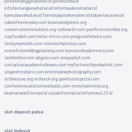
polresmanggaraitimur.id
polrestoba.id
infotentangkesehatan.id
informasikesehatan.id
kamuskesehatan.id
farmasiapotekerumm.id
kabarmataram.id
cakelifeeveryday.com
beansandgreens.org
conservationsolutions.org
curbearth.com
pacificocolombia.org
topfoodish.com
hello-trove.com
pmigconference.com
lesleyreynolds.com
tomulrichphotos.com
eventfulweddingplanning.com
kowloonbaybrewery.com
lachilenita.com
abgolo.com
oregopilot.com
costaricacasadaretodream.com
myfortworthpodiatrist.com
yogaretreatpro.com
kristenjanephotography.com
sctbrescue.org
srchurch.org
giantrusticpizza.com
conferencecallstomeatballs.com
stmichaelwtby.org
keamananinformasi.id
zonainformasi.id
informasi123.id
slot deposit pulsa
slot Indosat