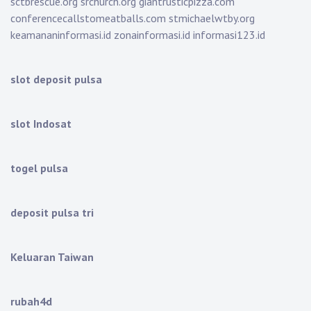
sctbrescue.org
srchurch.org
giantrusticpizza.com
conferencecallstomeatballs.com
stmichaelwtby.org
keamananinformasi.id
zonainformasi.id
informasi123.id
slot deposit pulsa
slot Indosat
togel pulsa
deposit pulsa tri
Keluaran Taiwan
rubah4d