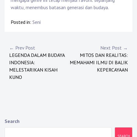
mengapa genre ini tetap menjadi favorit sepanjang
waktu, menembus batasan generasi dan budaya.
Posted in:
Seni
Post
← Prev Post
Next Post →
LEGENDA DALAM BUDAYA
MITOS DAN REALITAS:
navigation
INDONESIA:
MEMAHAMI ILMU DI BALIK
MELESTARIKAN KISAH
KEPERCAYAAN
KUNO
Search
SEARCH