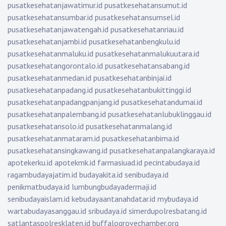
pusatkesehatanjawatimur.id
pusatkesehatansumut.id
pusatkesehatansumbar.id
pusatkesehatansumsel.id
pusatkesehatanjawatengah.id
pusatkesehatanriau.id
pusatkesehatanjambi.id
pusatkesehatanbengkulu.id
pusatkesehatanmaluku.id
pusatkesehatanmalukuutara.id
pusatkesehatangorontalo.id
pusatkesehatansabang.id
pusatkesehatanmedan.id
pusatkesehatanbinjai.id
pusatkesehatanpadang.id
pusatkesehatanbukittinggi.id
pusatkesehatanpadangpanjang.id
pusatkesehatandumai.id
pusatkesehatanpalembang.id
pusatkesehatanlubuklinggau.id
pusatkesehatansolo.id
pusatkesehatanmalang.id
pusatkesehatanmataram.id
pusatkesehatanbima.id
pusatkesehatansingkawang.id
pusatkesehatanpalangkaraya.id
apotekerku.id
apotekmk.id
farmasiuad.id
pecintabudaya.id
ragambudayajatim.id
budayakita.id
senibudaya.id
penikmatbudaya.id
lumbungbudayadermaji.id
senibudayaislam.id
kebudayaantanahdatar.id
mybudaya.id
wartabudayasanggau.id
sribudaya.id
simerdupolresbatang.id
satlantaspolresklaten.id
buffalogrovechamber.org