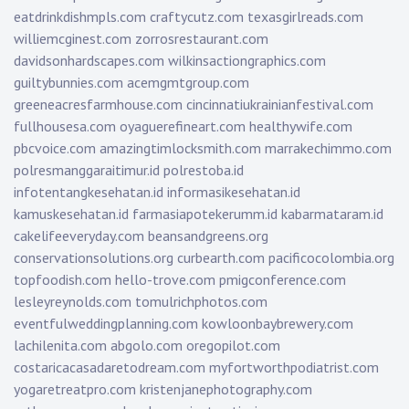
eatdrinkdishmpls.com
craftycutz.com
texasgirlreads.com
williemcginest.com
zorrosrestaurant.com
davidsonhardscapes.com
wilkinsactiongraphics.com
guiltybunnies.com
acemgmtgroup.com
greeneacresfarmhouse.com
cincinnatiukrainianfestival.com
fullhousesa.com
oyaguerefineart.com
healthywife.com
pbcvoice.com
amazingtimlocksmith.com
marrakechimmo.com
polresmanggaraitimur.id
polrestoba.id
infotentangkesehatan.id
informasikesehatan.id
kamuskesehatan.id
farmasiapotekerumm.id
kabarmataram.id
cakelifeeveryday.com
beansandgreens.org
conservationsolutions.org
curbearth.com
pacificocolombia.org
topfoodish.com
hello-trove.com
pmigconference.com
lesleyreynolds.com
tomulrichphotos.com
eventfulweddingplanning.com
kowloonbaybrewery.com
lachilenita.com
abgolo.com
oregopilot.com
costaricacasadaretodream.com
myfortworthpodiatrist.com
yogaretreatpro.com
kristenjanephotography.com