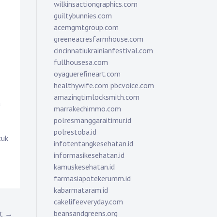
wilkinsactiongraphics.com
guiltybunnies.com
acemgmtgroup.com
greeneacresfarmhouse.com
cincinnatiukrainianfestival.com
fullhousesa.com
oyaguerefineart.com
healthywife.com
pbcvoice.com
amazingtimlocksmith.com
a
marrakechimmo.com
polresmanggaraitimur.id
polrestoba.id
tuk
infotentangkesehatan.id
informasikesehatan.id
kamuskesehatan.id
farmasiapotekerumm.id
kabarmataram.id
cakelifeeveryday.com
beansandgreens.org
st →