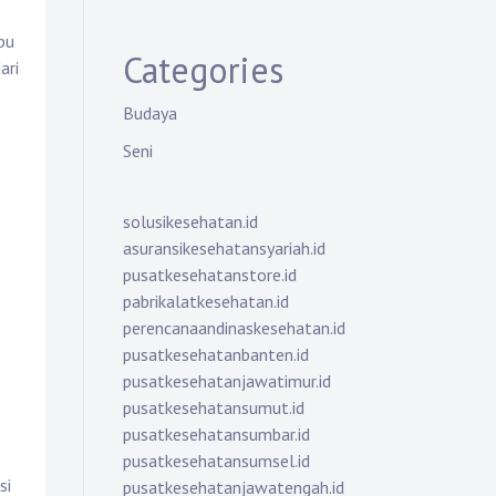
bu
Categories
ari
Budaya
Seni
solusikesehatan.id
asuransikesehatansyariah.id
pusatkesehatanstore.id
pabrikalatkesehatan.id
perencanaandinaskesehatan.id
pusatkesehatanbanten.id
pusatkesehatanjawatimur.id
pusatkesehatansumut.id
pusatkesehatansumbar.id
pusatkesehatansumsel.id
si
pusatkesehatanjawatengah.id