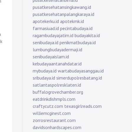
pusatkesehatanbima.id
n
pusatkesehatansingkawang.id
pusatkesehatanpalangkaraya.id
apotekerku.id
apotekmk.id
farmasiuad.id
pecintabudaya.id
n
ragambudayajatim.id
budayakita.id
uk
senibudaya.id
penikmatbudaya.id
lumbungbudayadermaji.id
senibudayaislam.id
kebudayaantanahdatar.id
mybudaya.id
wartabudayasanggau.id
sribudaya.id
simerdupolresbatang.id
satlantaspolresklaten.id
buffalogrovechamber.org
eatdrinkdishmpls.com
craftycutz.com
texasgirlreads.com
williemcginest.com
zorrosrestaurant.com
davidsonhardscapes.com