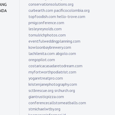
conservationsolutions.org
ANG
curbearth.com
pacificocolombia.org
NDA
topfoodish.com
hello-trove.com
pmigconference.com
lesleyreynolds.com
tomulrichphotos.com
eventfulweddingplanning.com
kowloonbaybrewery.com
lachilenita.com
abgolo.com
oregopilot.com
costaricacasadaretodream.com
myfortworthpodiatrist.com
yogaretreatpro.com
kristenjanephotography.com
sctbrescue.org
srchurch.org
giantrusticpizza.com
conferencecallstomeatballs.com
stmichaelwtby.org