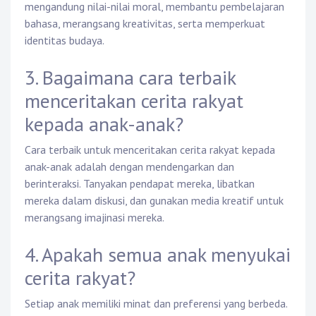
mengandung nilai-nilai moral, membantu pembelajaran
bahasa, merangsang kreativitas, serta memperkuat
identitas budaya.
3. Bagaimana cara terbaik
menceritakan cerita rakyat
kepada anak-anak?
Cara terbaik untuk menceritakan cerita rakyat kepada
anak-anak adalah dengan mendengarkan dan
berinteraksi. Tanyakan pendapat mereka, libatkan
mereka dalam diskusi, dan gunakan media kreatif untuk
merangsang imajinasi mereka.
4. Apakah semua anak menyukai
cerita rakyat?
Setiap anak memiliki minat dan preferensi yang berbeda.