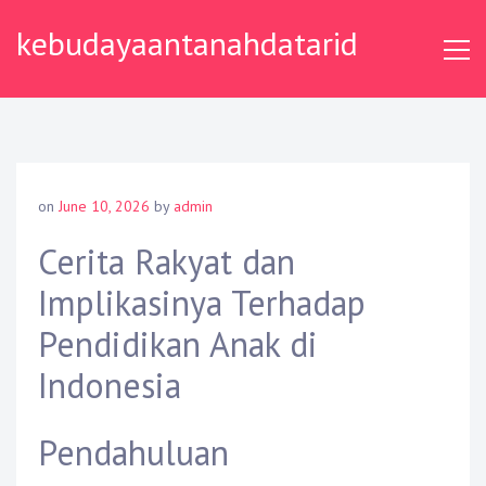
Skip
kebudayaantanahdatarid
to
content
on
June 10, 2026
by
admin
Cerita Rakyat dan
Implikasinya Terhadap
Pendidikan Anak di
Indonesia
Pendahuluan