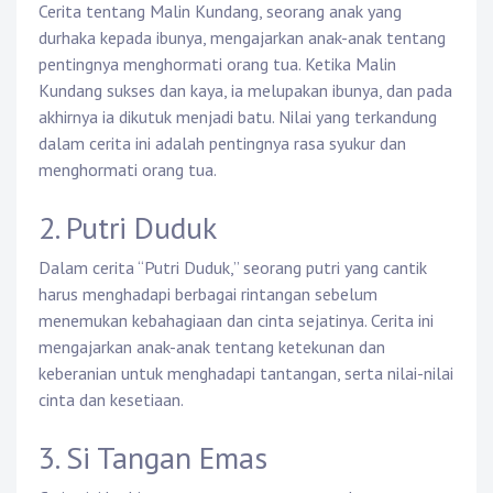
Cerita tentang Malin Kundang, seorang anak yang
durhaka kepada ibunya, mengajarkan anak-anak tentang
pentingnya menghormati orang tua. Ketika Malin
Kundang sukses dan kaya, ia melupakan ibunya, dan pada
akhirnya ia dikutuk menjadi batu. Nilai yang terkandung
dalam cerita ini adalah pentingnya rasa syukur dan
menghormati orang tua.
2. Putri Duduk
Dalam cerita “Putri Duduk,” seorang putri yang cantik
harus menghadapi berbagai rintangan sebelum
menemukan kebahagiaan dan cinta sejatinya. Cerita ini
mengajarkan anak-anak tentang ketekunan dan
keberanian untuk menghadapi tantangan, serta nilai-nilai
cinta dan kesetiaan.
3. Si Tangan Emas