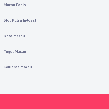
Macau Pools
Slot Pulsa Indosat
Data Macau
Togel Macau
Keluaran Macau