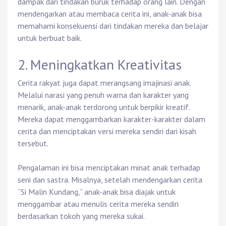
dampak dari tindakan buruk terhadap orang lain. Dengan
mendengarkan atau membaca cerita ini, anak-anak bisa
memahami konsekuensi dari tindakan mereka dan belajar
untuk berbuat baik.
2. Meningkatkan Kreativitas
Cerita rakyat juga dapat merangsang imajinasi anak.
Melalui narasi yang penuh warna dan karakter yang
menarik, anak-anak terdorong untuk berpikir kreatif.
Mereka dapat menggambarkan karakter-karakter dalam
cerita dan menciptakan versi mereka sendiri dari kisah
tersebut.
Pengalaman ini bisa menciptakan minat anak terhadap
seni dan sastra. Misalnya, setelah mendengarkan cerita
“Si Malin Kundang,” anak-anak bisa diajak untuk
menggambar atau menulis cerita mereka sendiri
berdasarkan tokoh yang mereka sukai.