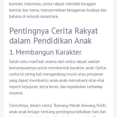
konteks Indonesia, cerita rakyat memiliki beragam
bentuk dan tema, mencerminkan keragaman budaya dan
bahasa di seluruh nusantara.
Pentingnya Cerita Rakyat
dalam Pendidikan Anak
1. Membangun Karakter
Salah satu manfaat utama dari cerita rakyat adalah
kemampuannya untuk membentuk karakter anak. Cerita-
cerita ini sering kali mengandung moral atau pelajaran
yang dapat membantu anak-anak memahami nilai-nilai
seperti kejujuran, kerja keras, dan kepedulian terhadap
sesama.
Contohnya, dalam cerita “Bawang Merah Bawang Putih,”
anak-anak belajar tentang pentingnya kebaikan hati dan