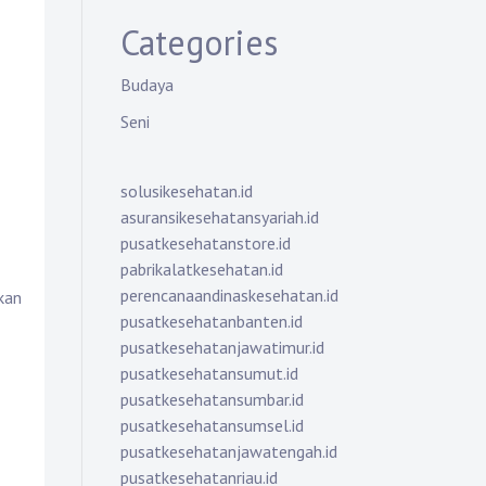
Categories
Budaya
Seni
solusikesehatan.id
asuransikesehatansyariah.id
pusatkesehatanstore.id
pabrikalatkesehatan.id
perencanaandinaskesehatan.id
kan
pusatkesehatanbanten.id
pusatkesehatanjawatimur.id
pusatkesehatansumut.id
pusatkesehatansumbar.id
pusatkesehatansumsel.id
pusatkesehatanjawatengah.id
pusatkesehatanriau.id