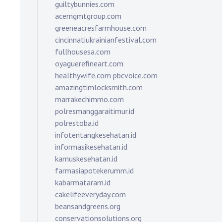
guiltybunnies.com
acemgmtgroup.com
greeneacresfarmhouse.com
cincinnatiukrainianfestival.com
fullhousesa.com
oyaguerefineart.com
healthywife.com
pbcvoice.com
amazingtimlocksmith.com
marrakechimmo.com
polresmanggaraitimur.id
polrestoba.id
infotentangkesehatan.id
informasikesehatan.id
kamuskesehatan.id
farmasiapotekerumm.id
kabarmataram.id
cakelifeeveryday.com
beansandgreens.org
conservationsolutions.org