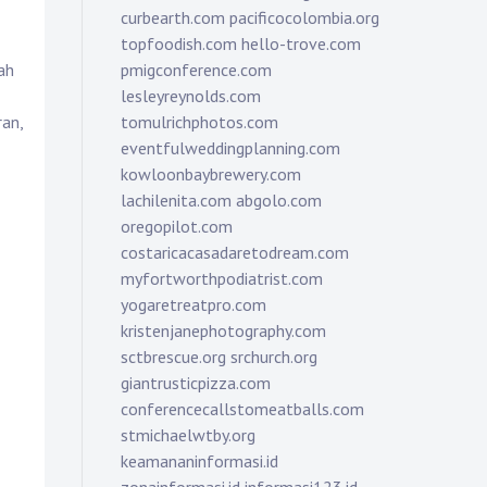
curbearth.com
pacificocolombia.org
topfoodish.com
hello-trove.com
pmigconference.com
ah
lesleyreynolds.com
tomulrichphotos.com
ran,
eventfulweddingplanning.com
kowloonbaybrewery.com
lachilenita.com
abgolo.com
oregopilot.com
costaricacasadaretodream.com
myfortworthpodiatrist.com
yogaretreatpro.com
kristenjanephotography.com
sctbrescue.org
srchurch.org
giantrusticpizza.com
conferencecallstomeatballs.com
stmichaelwtby.org
keamananinformasi.id