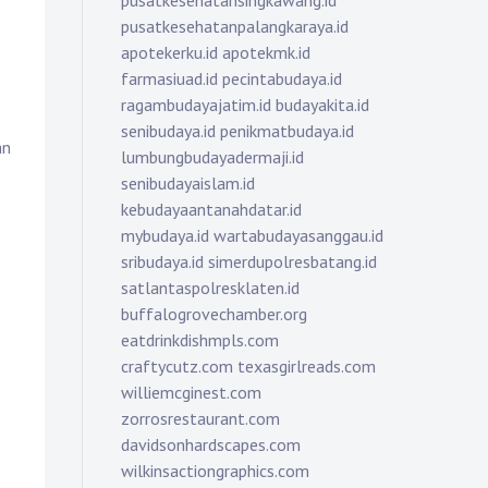
pusatkesehatansingkawang.id
pusatkesehatanpalangkaraya.id
apotekerku.id
apotekmk.id
farmasiuad.id
pecintabudaya.id
ragambudayajatim.id
budayakita.id
senibudaya.id
penikmatbudaya.id
an
lumbungbudayadermaji.id
senibudayaislam.id
kebudayaantanahdatar.id
mybudaya.id
wartabudayasanggau.id
sribudaya.id
simerdupolresbatang.id
satlantaspolresklaten.id
buffalogrovechamber.org
eatdrinkdishmpls.com
craftycutz.com
texasgirlreads.com
williemcginest.com
zorrosrestaurant.com
davidsonhardscapes.com
wilkinsactiongraphics.com