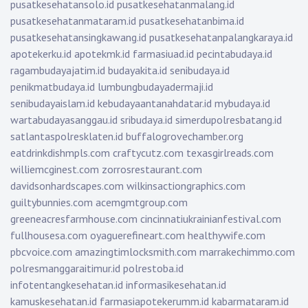
pusatkesehatansolo.id
pusatkesehatanmalang.id
pusatkesehatanmataram.id
pusatkesehatanbima.id
pusatkesehatansingkawang.id
pusatkesehatanpalangkaraya.id
apotekerku.id
apotekmk.id
farmasiuad.id
pecintabudaya.id
ragambudayajatim.id
budayakita.id
senibudaya.id
penikmatbudaya.id
lumbungbudayadermaji.id
senibudayaislam.id
kebudayaantanahdatar.id
mybudaya.id
wartabudayasanggau.id
sribudaya.id
simerdupolresbatang.id
satlantaspolresklaten.id
buffalogrovechamber.org
eatdrinkdishmpls.com
craftycutz.com
texasgirlreads.com
williemcginest.com
zorrosrestaurant.com
davidsonhardscapes.com
wilkinsactiongraphics.com
guiltybunnies.com
acemgmtgroup.com
greeneacresfarmhouse.com
cincinnatiukrainianfestival.com
fullhousesa.com
oyaguerefineart.com
healthywife.com
pbcvoice.com
amazingtimlocksmith.com
marrakechimmo.com
polresmanggaraitimur.id
polrestoba.id
infotentangkesehatan.id
informasikesehatan.id
kamuskesehatan.id
farmasiapotekerumm.id
kabarmataram.id