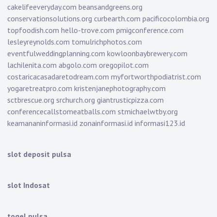
cakelifeeveryday.com
beansandgreens.org
conservationsolutions.org
curbearth.com
pacificocolombia.org
topfoodish.com
hello-trove.com
pmigconference.com
lesleyreynolds.com
tomulrichphotos.com
eventfulweddingplanning.com
kowloonbaybrewery.com
lachilenita.com
abgolo.com
oregopilot.com
costaricacasadaretodream.com
myfortworthpodiatrist.com
yogaretreatpro.com
kristenjanephotography.com
sctbrescue.org
srchurch.org
giantrusticpizza.com
conferencecallstomeatballs.com
stmichaelwtby.org
keamananinformasi.id
zonainformasi.id
informasi123.id
slot deposit pulsa
slot Indosat
togel pulsa