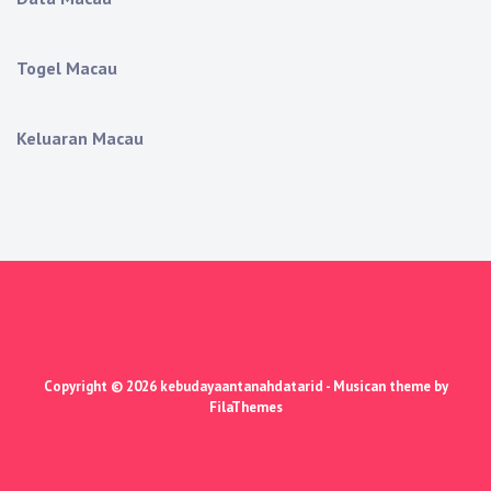
Togel Macau
Keluaran Macau
Copyright © 2026
kebudayaantanahdatarid
- Musican theme by
FilaThemes