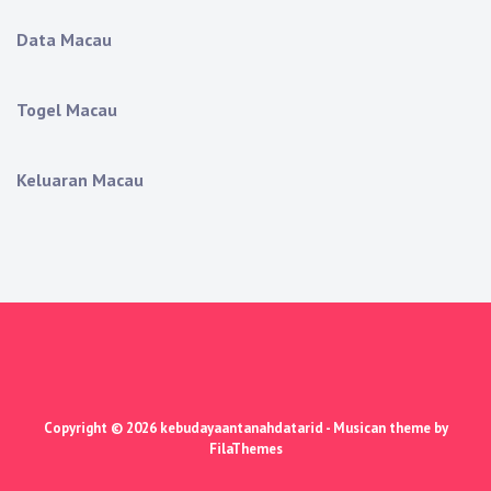
Data Macau
Togel Macau
Keluaran Macau
Copyright © 2026
kebudayaantanahdatarid
- Musican theme by
FilaThemes