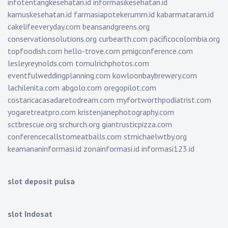
infotentangkesehatan.id
informasikesehatan.id
kamuskesehatan.id
farmasiapotekerumm.id
kabarmataram.id
cakelifeeveryday.com
beansandgreens.org
conservationsolutions.org
curbearth.com
pacificocolombia.org
topfoodish.com
hello-trove.com
pmigconference.com
lesleyreynolds.com
tomulrichphotos.com
eventfulweddingplanning.com
kowloonbaybrewery.com
lachilenita.com
abgolo.com
oregopilot.com
costaricacasadaretodream.com
myfortworthpodiatrist.com
yogaretreatpro.com
kristenjanephotography.com
sctbrescue.org
srchurch.org
giantrusticpizza.com
conferencecallstomeatballs.com
stmichaelwtby.org
keamananinformasi.id
zonainformasi.id
informasi123.id
slot deposit pulsa
slot Indosat