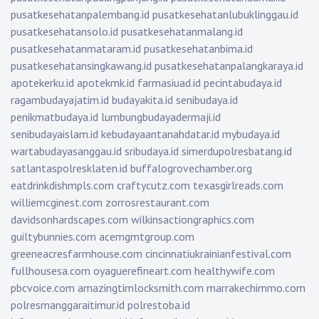
pusatkesehatanpalembang.id
pusatkesehatanlubuklinggau.id
pusatkesehatansolo.id
pusatkesehatanmalang.id
pusatkesehatanmataram.id
pusatkesehatanbima.id
pusatkesehatansingkawang.id
pusatkesehatanpalangkaraya.id
apotekerku.id
apotekmk.id
farmasiuad.id
pecintabudaya.id
ragambudayajatim.id
budayakita.id
senibudaya.id
penikmatbudaya.id
lumbungbudayadermaji.id
senibudayaislam.id
kebudayaantanahdatar.id
mybudaya.id
wartabudayasanggau.id
sribudaya.id
simerdupolresbatang.id
satlantaspolresklaten.id
buffalogrovechamber.org
eatdrinkdishmpls.com
craftycutz.com
texasgirlreads.com
williemcginest.com
zorrosrestaurant.com
davidsonhardscapes.com
wilkinsactiongraphics.com
guiltybunnies.com
acemgmtgroup.com
greeneacresfarmhouse.com
cincinnatiukrainianfestival.com
fullhousesa.com
oyaguerefineart.com
healthywife.com
pbcvoice.com
amazingtimlocksmith.com
marrakechimmo.com
polresmanggaraitimur.id
polrestoba.id