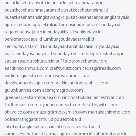
pusatkesehatansolo.id
pusatkesehatanmalang.id
pusatkesehatanmataram.id
pusatkesehatanbima.id
pusatkesehatansingkawang.id
pusatkesehatanpalangkaraya.id
apotekerku.id
apotekmk.id
farmasiuad.id
pecintabudaya.id
ragambudayajatim.id
budayakita.id
senibudaya.id
penikmatbudaya.id
lumbungbudayadermaji.id
senibudayaislam.id
kebudayaantanahdatar.id
mybudaya.id
wartabudayasanggau.id
sribudaya.id
simerdupolresbatang.id
satlantaspolresklaten.id
buffalogrovechamber.org
eatdrinkdishmpls.com
craftycutz.com
texasgirlreads.com
williemcginest.com
zorrosrestaurant.com
davidsonhardscapes.com
wilkinsactiongraphics.com
guiltybunnies.com
acemgmtgroup.com
greeneacresfarmhouse.com
cincinnatiukrainianfestival.com
fullhousesa.com
oyaguerefineart.com
healthywife.com
pbcvoice.com
amazingtimlocksmith.com
marrakechimmo.com
polresmanggaraitimur.id
polrestoba.id
infotentangkesehatan.id
informasikesehatan.id
kamuskesehatan.id
farmasiapotekerumm.id
kabarmataram.id