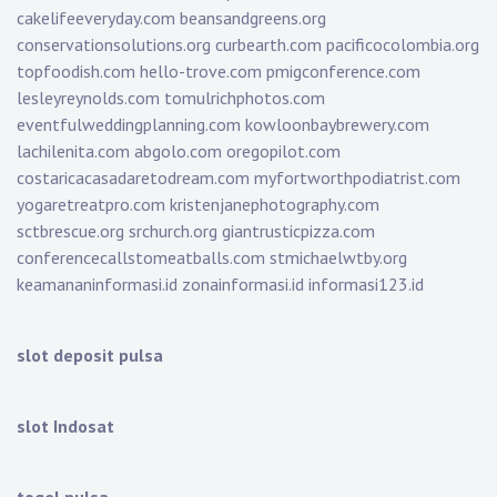
cakelifeeveryday.com
beansandgreens.org
conservationsolutions.org
curbearth.com
pacificocolombia.org
topfoodish.com
hello-trove.com
pmigconference.com
lesleyreynolds.com
tomulrichphotos.com
eventfulweddingplanning.com
kowloonbaybrewery.com
lachilenita.com
abgolo.com
oregopilot.com
costaricacasadaretodream.com
myfortworthpodiatrist.com
yogaretreatpro.com
kristenjanephotography.com
sctbrescue.org
srchurch.org
giantrusticpizza.com
conferencecallstomeatballs.com
stmichaelwtby.org
keamananinformasi.id
zonainformasi.id
informasi123.id
slot deposit pulsa
slot Indosat