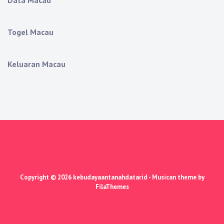
Data Macau
Togel Macau
Keluaran Macau
Copyright © 2026
kebudayaantanahdatarid
- Musican theme by
FilaThemes