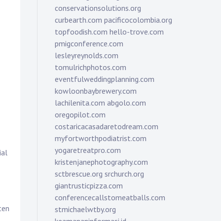
conservationsolutions.org
curbearth.com
pacificocolombia.org
topfoodish.com
hello-trove.com
pmigconference.com
lesleyreynolds.com
tomulrichphotos.com
eventfulweddingplanning.com
kowloonbaybrewery.com
lachilenita.com
abgolo.com
oregopilot.com
costaricacasadaretodream.com
myfortworthpodiatrist.com
yogaretreatpro.com
ial
kristenjanephotography.com
sctbrescue.org
srchurch.org
giantrusticpizza.com
conferencecallstomeatballs.com
ten
stmichaelwtby.org