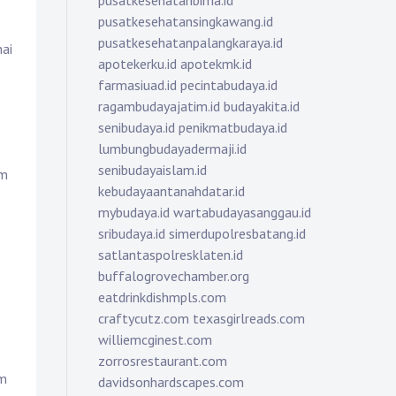
pusatkesehatanbima.id
pusatkesehatansingkawang.id
pusatkesehatanpalangkaraya.id
nai
apotekerku.id
apotekmk.id
farmasiuad.id
pecintabudaya.id
ragambudayajatim.id
budayakita.id
senibudaya.id
penikmatbudaya.id
lumbungbudayadermaji.id
senibudayaislam.id
am
kebudayaantanahdatar.id
mybudaya.id
wartabudayasanggau.id
sribudaya.id
simerdupolresbatang.id
satlantaspolresklaten.id
buffalogrovechamber.org
eatdrinkdishmpls.com
craftycutz.com
texasgirlreads.com
williemcginest.com
zorrosrestaurant.com
am
davidsonhardscapes.com