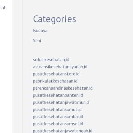
hal
Categories
Budaya
Seni
solusikesehatan.id
asuransikesehatansyariah.id
pusatkesehatanstore.id
pabrikalatkesehatan.id
perencanaandinaskesehatan.id
pusatkesehatanbanten.id
pusatkesehatanjawatimur.id
pusatkesehatansumut.id
pusatkesehatansumbar.id
pusatkesehatansumsel.id
pusatkesehatanjawatengah.id