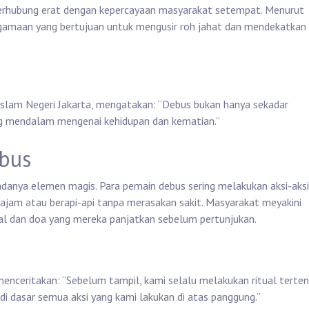
terhubung erat dengan kepercayaan masyarakat setempat. Menurut
eagamaan yang bertujuan untuk mengusir roh jahat dan mendekatkan d
s Islam Negeri Jakarta, mengatakan: “Debus bukan hanya sekadar
ng mendalam mengenai kehidupan dan kematian.”
ebus
 adanya elemen magis. Para pemain debus sering melakukan aksi-aksi
jam atau berapi-api tanpa merasakan sakit. Masyarakat meyakini
ual dan doa yang mereka panjatkan sebelum pertunjukan.
enceritakan: “Sebelum tampil, kami selalu melakukan ritual terte
i dasar semua aksi yang kami lakukan di atas panggung.”