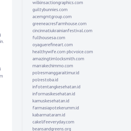
wilkinsactiongraphics.com
guiltybunnies.com
acemgmtgroup.com
greeneacresfarmhouse.com
cincinnatiukrainianfestival.com
g
fullhousesa.com
n.
oyaguerefineart.com
healthywife.com
pbcvoice.com
amazingtimlocksmith.com
marrakechimmo.com
i
polresmanggaraitimur.id
am
polrestoba.id
infotentangkesehatan.id
informasikesehatan.id
kamuskesehatan.id
farmasiapotekerumm.id
kabarmataram.id
cakelifeeveryday.com
beansandgreens.org